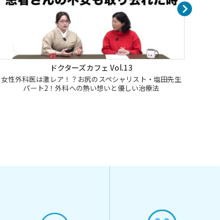
ドクターズカフェ Vol.13
女性外科医は激レア！？お尻のスペシャリスト・塩田先生
女性
パート2！外科への熱い想いと優しい治療法