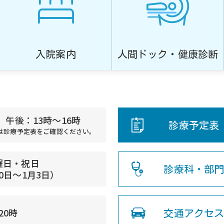
入院案内
人間ドック・
健康診断
午後：13時～16時
診療予定表
は診療予定表をご確認ください。
曜日・祝日
診療科・部
0日～1月3日）
20時
交通アクセ