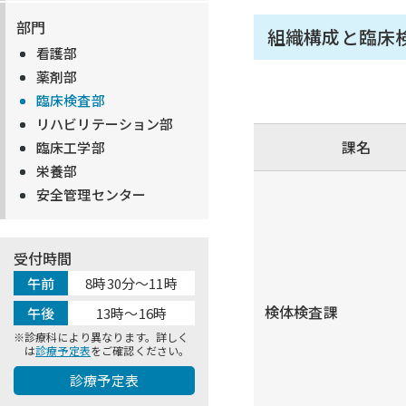
部門
組織構成と臨床
看護部
薬剤部
臨床検査部
リハビリテーション部
課名
臨床工学部
栄養部
安全管理センター
受付時間
午前
8時30分～11時
検体検査課
午後
13時～16時
診療科により異なります。詳しく
は
診療予定表
をご確認ください。
診療予定表