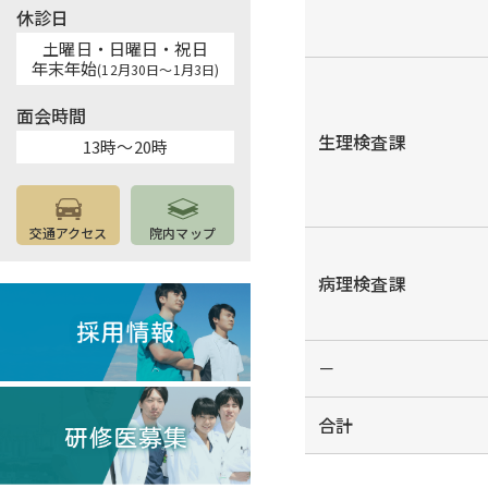
休診日
土曜日・日曜日・祝日
年末年始
(12月30日～1月3日)
面会時間
生理検査課
13時～20時
交通アクセス
院内マップ
病理検査課
－
合計