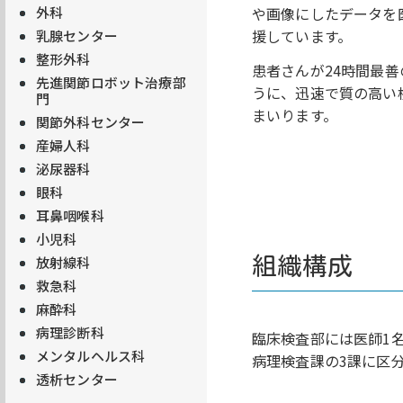
外科
や画像にしたデータを
援しています。
乳腺センター
整形外科
患者さんが24時間最
先進関節ロボット治療部
うに、迅速で質の高い
門
まいります。
関節外科センター
産婦人科
泌尿器科
眼科
耳鼻咽喉科
小児科
放射線科
組織構成
救急科
麻酔科
病理診断科
臨床検査部には医師1
メンタルヘルス科
病理検査課の3課に区
透析センター